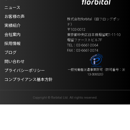
ニュース
お客様の声
株式会社florbital（旧フロッグポッ
ド）
実績紹介
〒103-0012
会社案内
東京都中央区日本橋堀留町1-11-10
堀留ファーストビル7F
採用情報
TEL：03-6661-2064
FAX：03-6661-2074
ブログ
問い合わせ
一般労働者派遣事業許可
（許可番号：派
プライバシーポリシー
13-308520）
コンプライアンス基本方針
Copyright © florbital Ltd. All rights reserved.