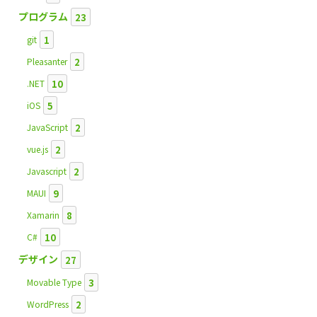
プログラム
23
1
git
2
Pleasanter
10
.NET
5
iOS
2
JavaScript
2
vue.js
2
Javascript
9
MAUI
8
Xamarin
10
C#
デザイン
27
3
Movable Type
2
WordPress