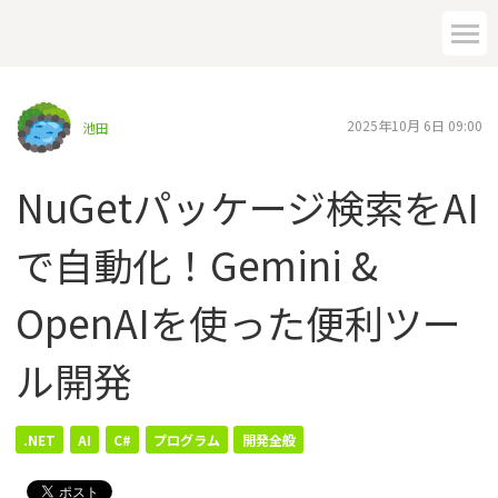
2025年10月 6日 09:00
池田
NuGetパッケージ検索をAI
で自動化！Gemini &
OpenAIを使った便利ツー
ル開発
.NET
AI
C#
プログラム
開発全般