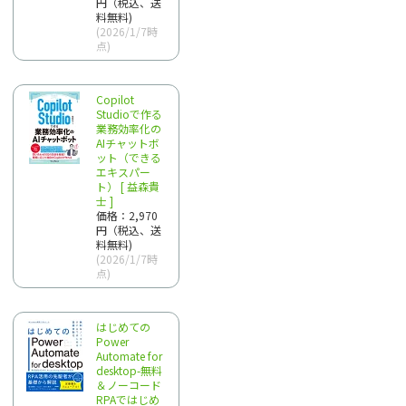
円（税込、送
料無料)
(2026/1/7時
点)
Copilot
Studioで作る
業務効率化の
AIチャットボ
ット（できる
エキスパー
ト） [ 益森貴
士 ]
価格：2,970
円（税込、送
料無料)
(2026/1/7時
点)
はじめての
Power
Automate for
desktop-無料
＆ノーコード
RPAではじめ