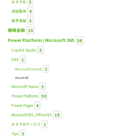
5
おすすめ
9
資格取得
3
業界情報
開発全般
24
Power Platform / Microsoft 365
56
5
Copilot Studio
1
EMS
2
Microsoft Entra ID
Azure AD
5
Microsoft Teams
59
Power Platform
4
Power Pages
19
Microsoft365_Offcie365
1
おすすめサービス
3
Tips