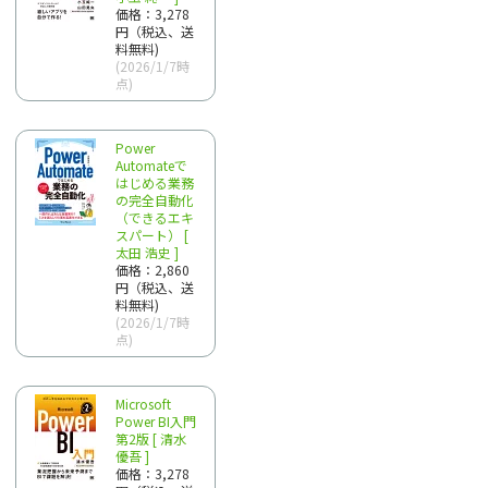
価格：3,278
円（税込、送
料無料)
(2026/1/7時
点)
Power
Automateで
はじめる業務
の完全自動化
（できるエキ
スパート） [
太田 浩史 ]
価格：2,860
円（税込、送
料無料)
(2026/1/7時
点)
Microsoft
Power BI入門
第2版 [ 清水
優吾 ]
価格：3,278