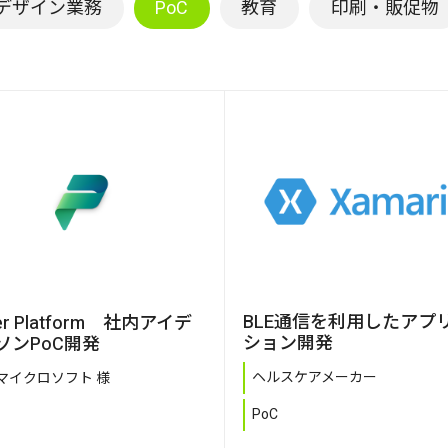
デザイン業務
PoC
教育
印刷・販促物
BLE通信を利用したアプ
er Platform 社内アイデ
ション開発
ソンPoC開発
ヘルスケアメーカー
マイクロソフト 様
PoC